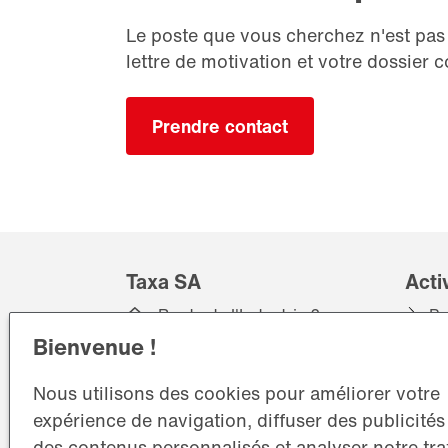
Le poste que vous cherchez n'est pa
lettre de motivation et votre dossier 
Prendre contact
Taxa SA
Acti
Route de l'Industrie 2
Pr
1072 Forel (Lavaux)
Bienvenue !
Ré
+41 21 781 07 00
Nous utilisons des cookies pour améliorer votre
info@taxa.ch
expérience de navigation, diffuser des publicités
des contenus personnalisés et analyser notre traf