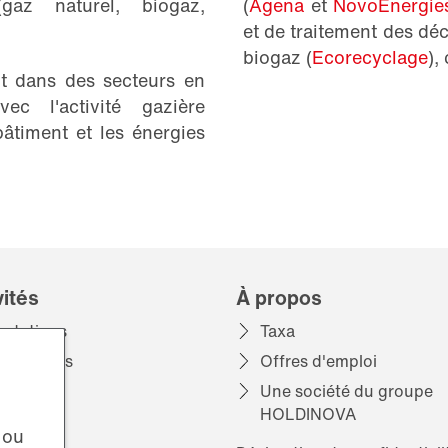
(gaz naturel, biogaz,
(
Agena
et
NovoEnergie
et de traitement des déc
biogaz (
Ecorecyclage
),
nt dans des secteurs en
ec l'activité gazière
âtiment et les énergies
vités
À propos
estations
Taxa
alisations
Offres d'emploi
Une société du groupe
HOLDINOVA
 ou