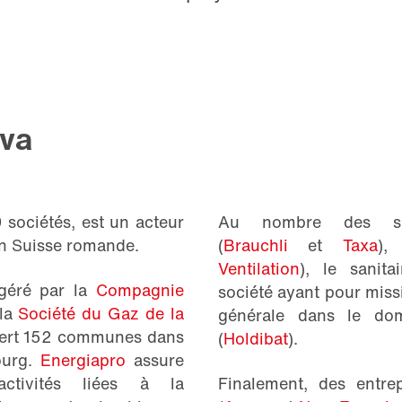
va
 sociétés, est un acteur
Au nombre des spéc
en Suisse romande.
(
Brauchli
et
Taxa
),
Ventilation
), le sanita
 géré par la
Compagnie
société ayant pour missi
 la
Société du Gaz de la
générale dans le do
ssert 152 communes dans
(
Holdibat
).
ourg.
Energiapro
assure
ctivités liées à la
Finalement, des entrep