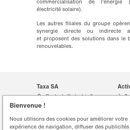
commercialisation de l'énergie 
électricité solaire).
Les autres filiales du groupe opère
synergie directe ou indirecte av
et proposent des solutions dans le b
renouvelables.
Taxa SA
Acti
Route de l'Industrie 2
Pr
1072 Forel (Lavaux)
Bienvenue !
Ré
+41 21 781 07 00
Nous utilisons des cookies pour améliorer votre
info@taxa.ch
expérience de navigation, diffuser des publicités